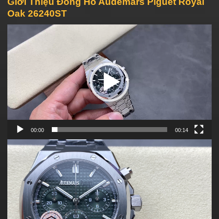
Giới Thiệu Đồng Hồ Audemars Piguet Royal
Oak 26240ST
Video
Player
00:00
00:14