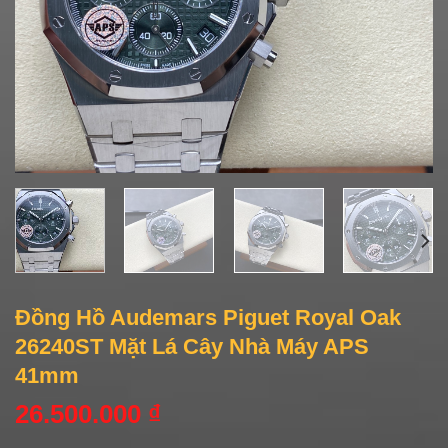
Đồng Hồ Audemars Piguet Royal Oak
26240ST Mặt Lá Cây Nhà Máy APS
41mm
26.500.000
₫