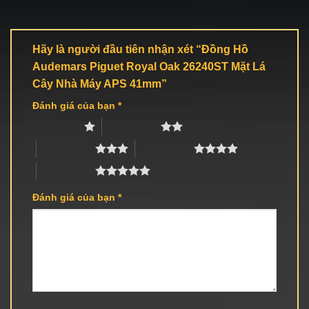
Hãy là người đầu tiên nhận xét “Đồng Hồ
Audemars Piguet Royal Oak 26240ST Mặt Lá
Cây Nhà Máy APS 41mm”
Đánh giá của bạn
*
1 trên 5 sao
2 trên 5 sao
3 trên 5 sao
4 trên 5 sao
5 trên 5 sao
Đánh giá của bạn
*