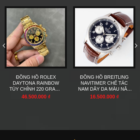
ĐỒNG HỒ ROLEX
ĐỒNG HỒ BREITLING
DAYTONA RAINBOW
NAVITIMER CHẾ TÁC
TÙY CHỈNH 220 GRAMS
NAM DÂY DA MÀU NÂU
MOISSANITE RUBY
NHÀ MÁY EF 43MM
46.500.000
₫
16.500.000
₫
SAPPHIRE 40MM